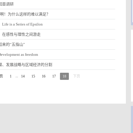
回首调研
g：啊！为什么这样的难以满足？
e is a Series of Epsilon
：在感性与理性之间游走
如来的“五指山”
elopment as freedom
增、发展战略与区域经济的分割
...
页
1
14
15
16
17
18
下页